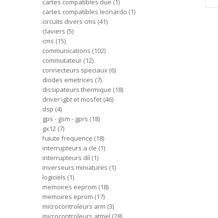
cartes compatibles due
1
cartes compatibles leonardo
1
circuits divers cms
41
claviers
5
cms
15
communications
102
commutateur
12
connecteurs speciaux
6
diodes emetrices
7
dissipateurs thermique
18
driver igbt et mosfet
46
dsp
4
gps - gsm - gprs
18
gx12
7
haute frequence
18
interrupteurs a cle
1
interrupteurs dil
1
inverseurs miniatures
1
logiciels
1
memoires eeprom
18
memoires eprom
17
microcontroleurs arm
3
microcontroleurs atmel
28