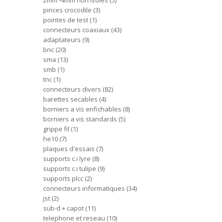
2mm -4mm non isoles
5
pinces crocodile
3
pointes de test
1
connecteurs coaxiaux
43
adaptateurs
9
bnc
20
sma
13
smb
1
tnc
1
connecteurs divers
82
barettes secables
4
borniers a vis enfichables
8
borniers a vis standards
5
grippe fil
1
he10
7
plaques d'essais
7
supports c.i lyre
8
supports c.i tulipe
9
supports plcc
2
connecteurs informatiques
34
jst
2
sub-d + capot
11
telephone et reseau
10