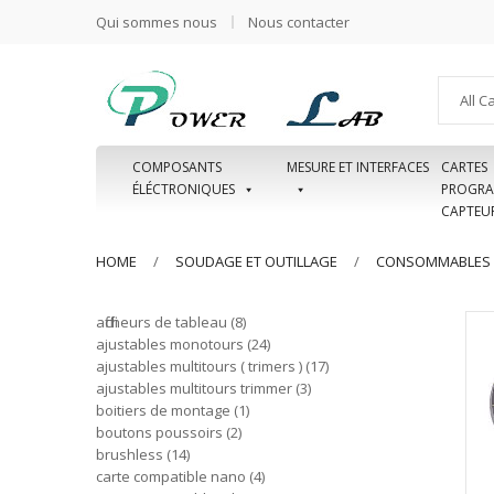
Qui sommes nous
Nous contacter
All C
COMPOSANTS
MESURE ET INTERFACES
CARTES
ÉLÉCTRONIQUES
PROGRA
CAPTEU
HOME
SOUDAGE ET OUTILLAGE
CONSOMMABLES
afficheurs de tableau
8
ajustables monotours
24
ajustables multitours ( trimers )
17
ajustables multitours trimmer
3
boitiers de montage
1
boutons poussoirs
2
brushless
14
carte compatible nano
4