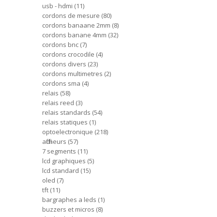
usb - hdmi
11
cordons de mesure
80
cordons banaane 2mm
8
cordons banane 4mm
32
cordons bnc
7
cordons crocodile
4
cordons divers
23
cordons multimetres
2
cordons sma
4
relais
58
relais reed
3
relais standards
54
relais statiques
1
optoelectronique
218
afficheurs
57
7 segments
11
lcd graphiques
5
lcd standard
15
oled
7
tft
11
bargraphes a leds
1
buzzers et micros
8