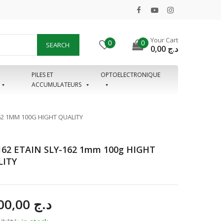
Your Cart
0
0
SEARCH
0,00
د.ج
PILES ET
OPTOELECTRONIQUE
ACCUMULATEURS
162 1MM 100G HIGHT QUALITY
162 ETAIN SLY-162 1mm 100g HIGHT
LITY
1.000,00
د.ج