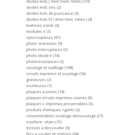
diodes leds ( 3mm 5mm 10mm )
10
diodes leds cms
2
diodes leds de puissance
3
diodes leds hl ( 3mm 5mm 10mm )
4
matrices a leds
6
modules ir
3
optocoupleurs
87
photo -transistor
9
photo interrupteurs
2
photo-diode ir
16
photoresistances
3
soudage et outillage
198
circuits imprimes et soudage
36
graveuses
2
insoleuses
1
plaques a points
14
plaques circuits imprimes cuivres
6
plaques c. imprimes presensibles
5
produits chimiques +gants
3
consommables soudage-dessoudage
27
soudure - etain
15
tresses a dessouder
6
fers a souder et stations
64