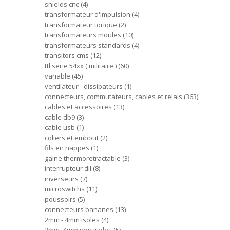
shields cnc
4
transformateur d'impulsion
4
transformateur torique
2
transformateurs moules
10
transformateurs standards
4
transitors cms
12
ttl serie 54xx ( militaire )
60
variable
45
ventilateur - dissipateurs
1
connecteurs, commutateurs, cables et relais
363
cables et accessoires
13
cable db9
3
cable usb
1
coliers et embout
2
fils en nappes
1
gaine thermoretractable
3
interrupteur dil
8
inverseurs
7
microswitchs
11
poussoirs
5
connecteurs bananes
13
2mm - 4mm isoles
4