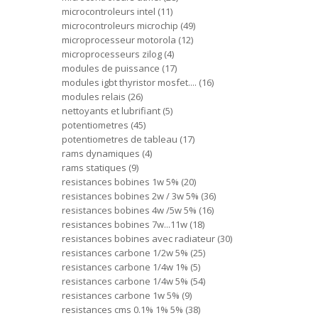
microcontroleurs intel
11
microcontroleurs microchip
49
microprocesseur motorola
12
microprocesseurs zilog
4
modules de puissance
17
modules igbt thyristor mosfet....
16
modules relais
26
nettoyants et lubrifiant
5
potentiometres
45
potentiometres de tableau
17
rams dynamiques
4
rams statiques
9
resistances bobines 1w 5%
20
resistances bobines 2w / 3w 5%
36
resistances bobines 4w /5w 5%
16
resistances bobines 7w...11w
18
resistances bobines avec radiateur
30
resistances carbone 1/2w 5%
25
resistances carbone 1/4w 1%
5
resistances carbone 1/4w 5%
54
resistances carbone 1w 5%
9
resistances cms 0.1% 1% 5%
38