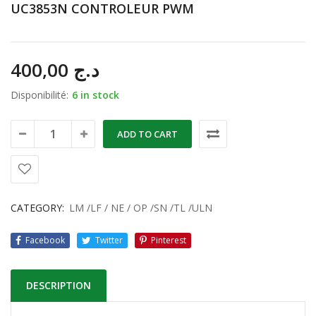
UC3853N CONTROLEUR PWM
400,00
د.ج
Disponibilité:
6 in stock
ADD TO CART
CATEGORY:
LM /LF / NE / OP /SN /TL /ULN
Facebook
Twitter
Pinterest
DESCRIPTION