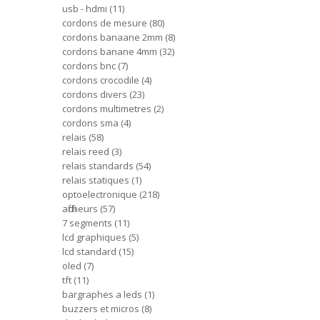
usb - hdmi
11
cordons de mesure
80
cordons banaane 2mm
8
cordons banane 4mm
32
cordons bnc
7
cordons crocodile
4
cordons divers
23
cordons multimetres
2
cordons sma
4
relais
58
relais reed
3
relais standards
54
relais statiques
1
optoelectronique
218
afficheurs
57
7 segments
11
lcd graphiques
5
lcd standard
15
oled
7
tft
11
bargraphes a leds
1
buzzers et micros
8