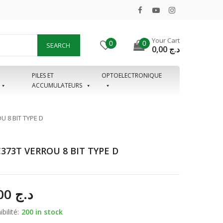
Your Cart
0
0
SEARCH
0,00
د.ج
PILES ET
OPTOELECTRONIQUE
ACCUMULATEURS
U 8 BIT TYPE D
373T VERROU 8 BIT TYPE D
90,00
د.ج
bilité:
200 in stock