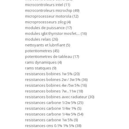
microcontroleurs intel
11
microcontroleurs microchip
49
microprocesseur motorola
12
microprocesseurs zilog
4
modules de puissance
17
modules igbt thyristor mosfet....
16
modules relais
26
nettoyants et lubrifiant
5
potentiometres
45
potentiometres de tableau
17
rams dynamiques
4
rams statiques
9
resistances bobines 1w 5%
20
resistances bobines 2w / 3w 5%
36
resistances bobines 4w /5w 5%
16
resistances bobines 7w...11w
18
resistances bobines avec radiateur
30
resistances carbone 1/2w 5%
25
resistances carbone 1/4w 1%
5
resistances carbone 1/4w 5%
54
resistances carbone 1w 5%
9
resistances cms 0.1% 1% 5%
38