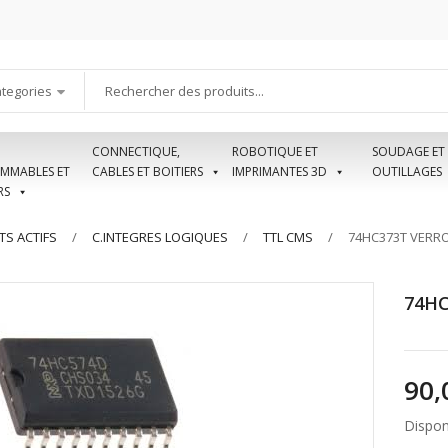
ategories
CONNECTIQUE,
ROBOTIQUE ET
SOUDAGE ET
MMABLES ET
CABLES ET BOITIERS
IMPRIMANTES 3D
OUTILLAGES
RS
S ACTIFS
C.INTEGRES LOGIQUES
TTL CMS
74HC373T VERRO
74HC
Disponi