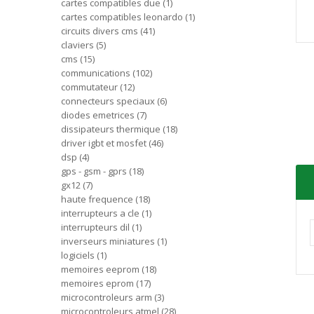
cartes compatibles due
1
cartes compatibles leonardo
1
circuits divers cms
41
claviers
5
cms
15
communications
102
commutateur
12
connecteurs speciaux
6
diodes emetrices
7
dissipateurs thermique
18
driver igbt et mosfet
46
dsp
4
gps - gsm - gprs
18
gx12
7
haute frequence
18
interrupteurs a cle
1
interrupteurs dil
1
inverseurs miniatures
1
logiciels
1
memoires eeprom
18
memoires eprom
17
microcontroleurs arm
3
microcontroleurs atmel
28