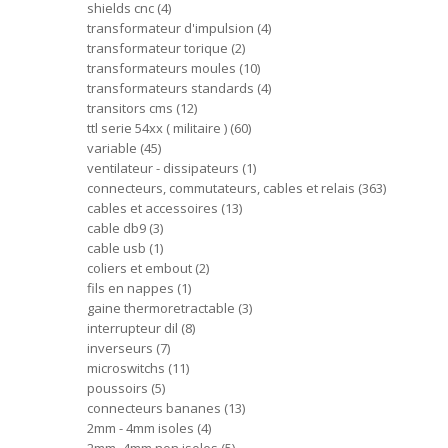
shields cnc
4
transformateur d'impulsion
4
transformateur torique
2
transformateurs moules
10
transformateurs standards
4
transitors cms
12
ttl serie 54xx ( militaire )
60
variable
45
ventilateur - dissipateurs
1
connecteurs, commutateurs, cables et relais
363
cables et accessoires
13
cable db9
3
cable usb
1
coliers et embout
2
fils en nappes
1
gaine thermoretractable
3
interrupteur dil
8
inverseurs
7
microswitchs
11
poussoirs
5
connecteurs bananes
13
2mm - 4mm isoles
4