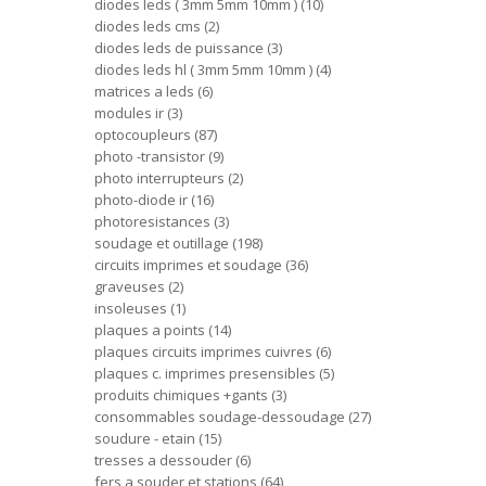
diodes leds ( 3mm 5mm 10mm )
10
diodes leds cms
2
diodes leds de puissance
3
diodes leds hl ( 3mm 5mm 10mm )
4
matrices a leds
6
modules ir
3
optocoupleurs
87
photo -transistor
9
photo interrupteurs
2
photo-diode ir
16
photoresistances
3
soudage et outillage
198
circuits imprimes et soudage
36
graveuses
2
insoleuses
1
plaques a points
14
plaques circuits imprimes cuivres
6
plaques c. imprimes presensibles
5
produits chimiques +gants
3
consommables soudage-dessoudage
27
soudure - etain
15
tresses a dessouder
6
fers a souder et stations
64