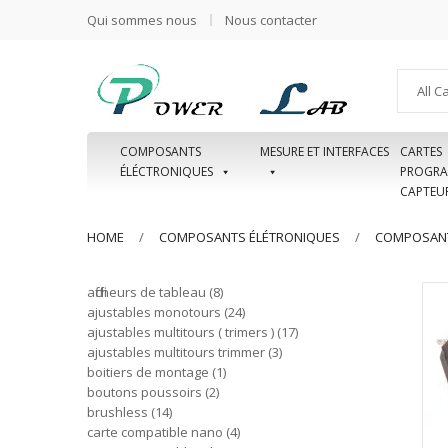
Qui sommes nous
Nous contacter
All C
COMPOSANTS
MESURE ET INTERFACES
CARTES
ÉLÉCTRONIQUES
PROGRA
CAPTEU
HOME
COMPOSANTS ÉLÉTRONIQUES
COMPOSANT
afficheurs de tableau
8
ajustables monotours
24
ajustables multitours ( trimers )
17
ajustables multitours trimmer
3
boitiers de montage
1
boutons poussoirs
2
brushless
14
carte compatible nano
4