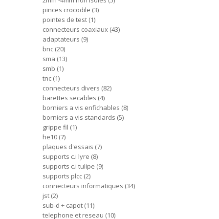
2mm -4mm non isoles
5
pinces crocodile
3
pointes de test
1
connecteurs coaxiaux
43
adaptateurs
9
bnc
20
sma
13
smb
1
tnc
1
connecteurs divers
82
barettes secables
4
borniers a vis enfichables
8
borniers a vis standards
5
grippe fil
1
he10
7
plaques d'essais
7
supports c.i lyre
8
supports c.i tulipe
9
supports plcc
2
connecteurs informatiques
34
jst
2
sub-d + capot
11
telephone et reseau
10