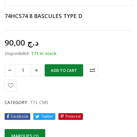
74HC574 8 BASCULES TYPE D
90,00
د.ج
Disponibilité:
171 in stock
ADD TO CART
CATEGORY:
TTL CMS
Facebook
Twitter
Pinterest
MARQUES (1)